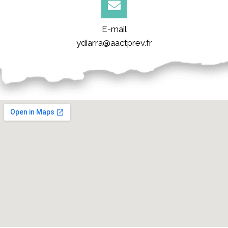
E-mail
ydiarra@aactprev.fr