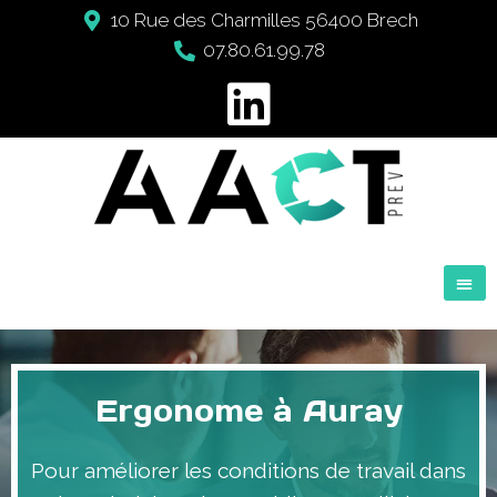
10 Rue des Charmilles 56400 Brech
07.80.61.99.78
Ergonome à Auray
Pour améliorer les conditions de travail dans