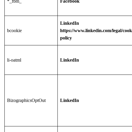
*_fbm_
Facebook
LinkedIn
bcookie
https://www.linkedin.com/legal/cook
policy
li-oatml
LinkedIn
BizographicsOptOut
LinkedIn