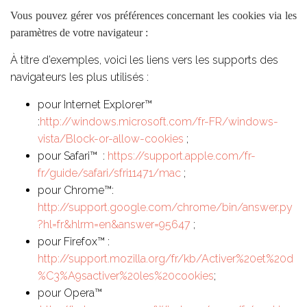
Vous pouvez gérer vos préférences concernant les cookies via les
paramètres de votre navigateur :
À titre d’exemples, voici les liens vers les supports des
navigateurs les plus utilisés :
pour Internet Explorer™
:
http://windows.microsoft.com/fr-FR/windows-
vista/Block-or-allow-cookies
;
pour Safari™ :
https://support.apple.com/fr-
fr/guide/safari/sfri11471/mac
;
pour Chrome™:
http://support.google.com/chrome/bin/answer.py
?hl=fr&hlrm=en&answer=95647
;
pour Firefox™ :
http://support.mozilla.org/fr/kb/Activer%20et%20d
%C3%A9sactiver%20les%20cookies
;
pour Opera™