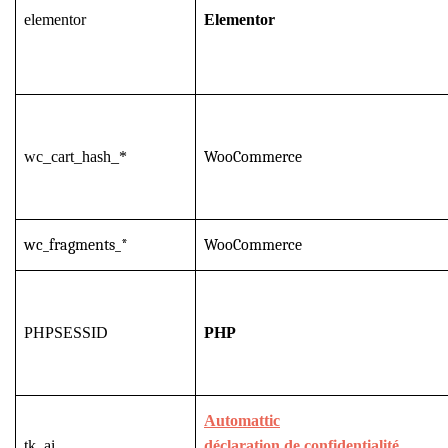
elementor
Elementor
wc_cart_hash_*
WooCommerce
wc_fragments_*
WooCommerce
PHPSESSID
PHP
Automattic
tk_ai
déclaration de confidentialité