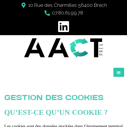
10 Rue des Charmilles 56400 Brech
07.80.61.99.78
GESTION DES COOKIES
QU’EST-CE QU’UN COOKIE ?
Les cookies sont des données stockées dans l’équipement terminal